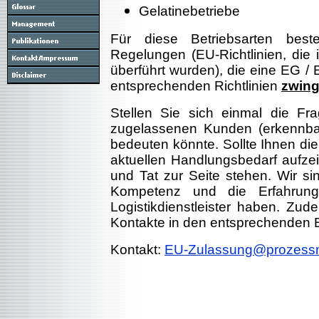
Gelatinebetriebe
Für diese Betriebsarten beste
Regelungen (EU-Richtlinien, die 
überführt wurden), die eine EG /
entsprechenden Richtlinien
zwin
Stellen Sie sich einmal die Fr
zugelassenen Kunden (erkennba
bedeuten könnte. Sollte Ihnen die
aktuellen Handlungsbedarf aufzei
und Tat zur Seite stehen. Wir sin
Kompetenz und die Erfahrung
Logistikdienstleister haben. Zud
Kontakte in den entsprechenden 
Kontakt:
EU-Zulassung@prozess