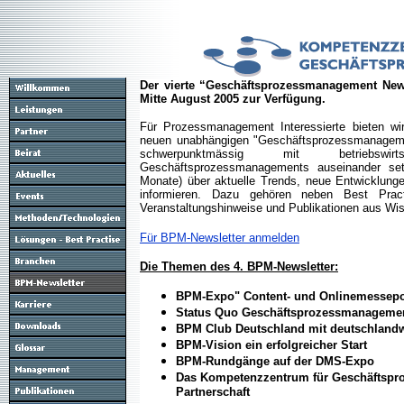
Der vierte “Geschäftsprozessmanagement New
Mitte August 2005 zur Verfügung.
Für Prozessmanagement Interessierte bieten wi
neuen unabhängigen "Geschäftsprozessmanagemen
schwerpunktmässig mit betriebswirt
Geschäftsprozessmanagements auseinander setz
Monate) über aktuelle Trends, neue Entwicklun
informieren. Dazu gehören neben Best Pract
Veranstaltungshinweise und Publikationen aus Wis
Für BPM-Newsletter anmelden
Die Themen des 4. BPM-Newsletter:
BPM-Expo" Content- und Onlinemessepo
Status Quo Geschäftsprozessmanagement
BPM Club Deutschland mit deutschlandw
BPM-Vision ein erfolgreicher Start
BPM-Rundgänge auf der DMS-Expo
Das Kompetenzzentrum für Geschäftspr
Partnerschaft