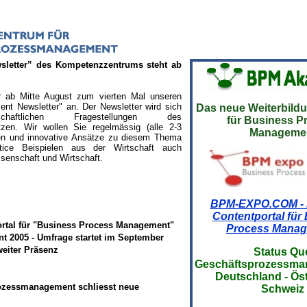
sletter” des Kompetenzzentrums steht ab
r ab Mitte August zum vierten Mal unseren
t Newsletter" an. Der Newsletter wird sich
Das neue Weiterbild
schaftlichen Fragestellungen des
für Business P
en. Wir wollen Sie regelmässig (alle 2-3
Manageme
gen und innovative Ansätze zu diesem Thema
ice Beispielen aus der Wirtschaft auch
senschaft und Wirtschaft.
BPM-EXPO.COM - 
Contentportal für
rtal für "Business Process Management"
Process Mana
 2005 - Umfrage startet im September
eiter Präsenz
Status Qu
Geschäftsprozess
Deutschland - Öst
ozessmanagement schliesst neue
Schweiz