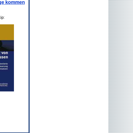
age kommen
ip: