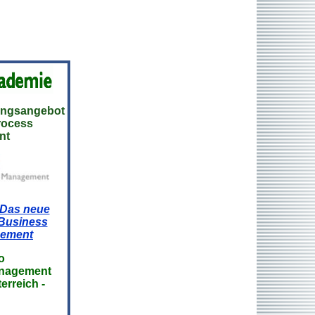
ungsangebot
rocess
nt
Das neue
 Business
gement
o
management
erreich -