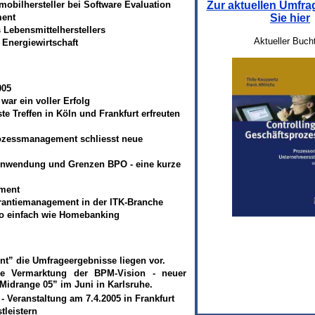
obilhersteller bei Software Evaluation
Zur aktuellen Umfr
ent
Sie hier
ebensmittelherstellers
Aktueller Bucht
 Energiewirtschaft
005
war ein voller Erfolg
te Treffen in Köln und Frankfurt erfreuten
ozessmanagement schliesst neue
Anwendung und Grenzen BPO - eine kurze
ment
rantiemanagement in der ITK-Branche
so einfach wie Homebanking
” die Umfrageergebnisse liegen vor.
e Vermarktung der BPM-Vision - neuer
idrange 05” im Juni in Karlsruhe.
- Veranstaltung am 7.4.2005 in Frankfurt
tleistern