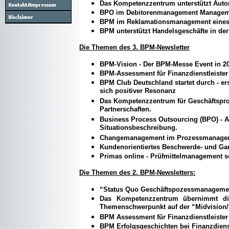
Das Kompetenzzentrum unterstützt Autom
BPO im Debitorenmanagement Managem
BPM im Reklamationsmanagement eines L
BPM unterstützt Handelsgeschäfte in der
Die Themen des 3. BPM-Newsletter
BPM-Vision - Der BPM-Messe Event in 2
BPM-Assessment für Finanzdienstleister 
BPM Club Deutschland startet durch - ers
sich positiver Resonanz
Das Kompetenzzentrum für Geschäftspr
Partnerschaften.
Business Process Outsourcing (BPO) - 
Situationsbeschreibung.
Changemanagement im Prozessmanage
Kundenorientiertes Beschwerde- und Ga
Primas online - Prüfmittelmanagement 
Die Themen des 2. BPM-Newsletters:
“Status Quo Geschäftspozessmanagement
Das Kompetenzzentrum übernimmt di
Themenschwerpunkt auf der “Midvision/M
BPM Assessment für Finanzdienstleister 
BPM Erfolgsgeschichten bei Finanzdiens